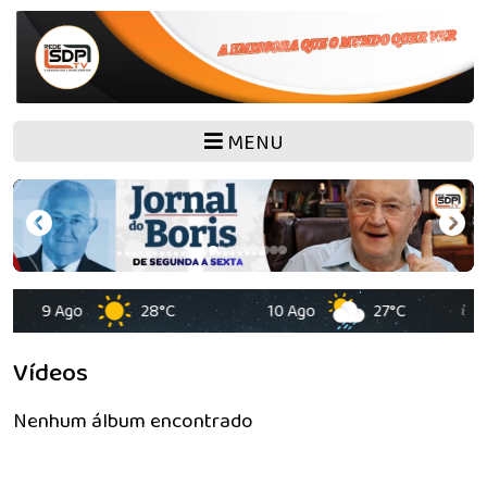
MENU
9 Ago
28°C
10 Ago
27°C
Vídeos
Nenhum álbum encontrado